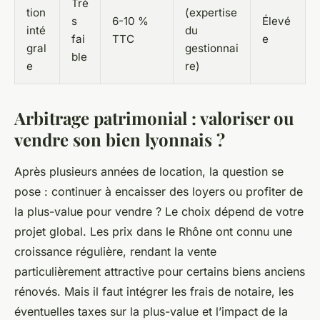
Trè
tion
(expertise
s
6-10 %
Élevé
inté
du
fai
TTC
e
gral
gestionnai
ble
e
re)
Arbitrage patrimonial : valoriser ou
vendre son bien lyonnais ?
Après plusieurs années de location, la question se
pose : continuer à encaisser des loyers ou profiter de
la plus-value pour vendre ? Le choix dépend de votre
projet global. Les prix dans le Rhône ont connu une
croissance régulière, rendant la vente
particulièrement attractive pour certains biens anciens
rénovés. Mais il faut intégrer les frais de notaire, les
éventuelles taxes sur la plus-value et l’impact de la