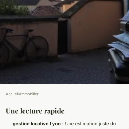
Accueil
›
Immobilier
IMMOBILIER
Une lecture rapide
Découvrez une gestion
locative à Lyon sans tracas
gestion locative Lyon
: Une estimation juste du