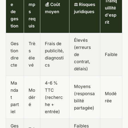
Tranq
e
mp
💰 Coût
⚖️ Risques
uillité
de
s
moyen
juridiques
d'esp
ges
req
rit
tion
uis
Élevés
Ges
Trè
Frais de
(erreurs
tion
s
publicité,
de
Faible
dire
éle
diagnosti
contrat,
cte
vé
cs
délais)
Ma
4-6 %
Moyens
nda
Mo
TTC
(responsa
Modé
t
dér
(recherc
bilité
rée
part
é
he +
partagée)
iel
entrée)
Ges
Faibles