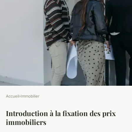
Accueil
›
Immobilier
IMMOBILIER
Introduction à la fixation des prix
Enquête : comment sont fixés
immobiliers
les prix immobiliers ?