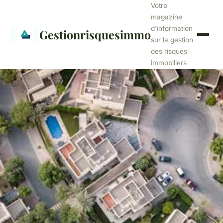
Votre
magazine
d'information
Gestionrisquesimmo
sur la gestion
des risques
immobiliers