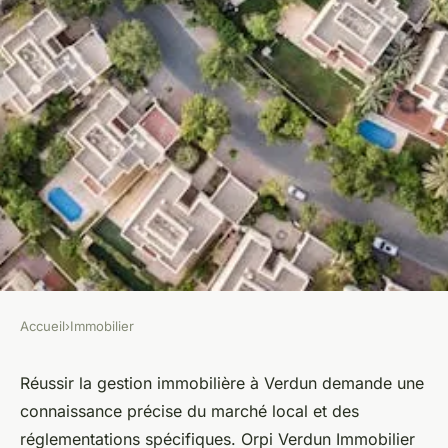
Accueil
›
Immobilier
IMMOBILIER
Les secrets d'une gestion
Réussir la gestion immobilière à Verdun demande une
connaissance précise du marché local et des
immobilière réussie à verdun
réglementations spécifiques. Orpi Verdun Immobilier