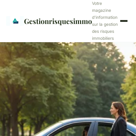
Votre
magazine
d'information
Gestionrisquesimmo
sur la gestion
des risques
immobiliers