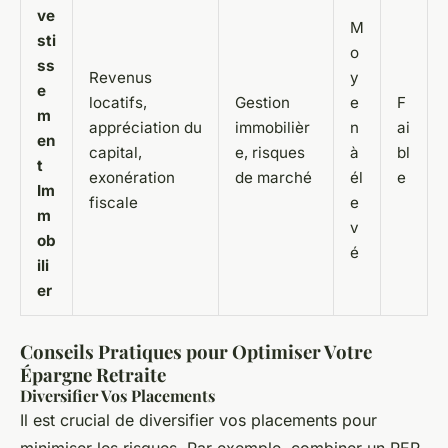
ve
M
sti
o
ss
Revenus
y
e
locatifs,
Gestion
e
F
m
appréciation du
immobilièr
n
ai
en
capital,
e, risques
à
bl
t
exonération
de marché
él
e
Im
fiscale
e
m
v
ob
é
ili
er
Conseils Pratiques pour Optimiser Votre
Épargne Retraite
Diversifier Vos Placements
Il est crucial de diversifier vos placements pour
minimiser les risques. Par exemple, combiner un PER