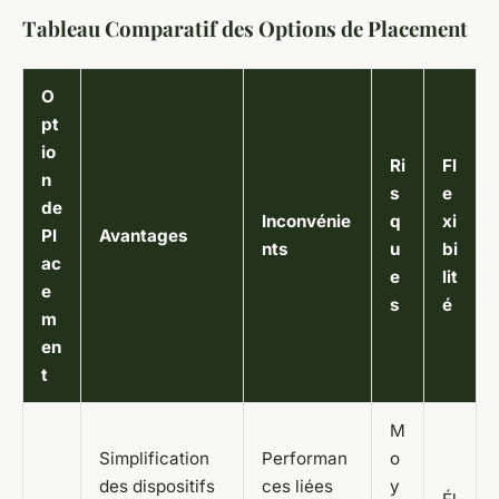
Tableau Comparatif des Options de Placement
O
pt
io
Ri
Fl
n
s
e
de
Inconvénie
q
xi
Pl
Avantages
nts
u
bi
ac
e
lit
e
s
é
m
en
t
M
Simplification
Performan
o
des dispositifs
ces liées
y