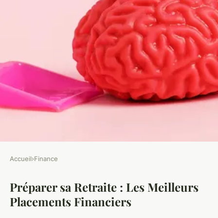
Accueil
›
Finance
FINANCE
Préparer sa Retraite : Les Meilleurs
Le placement financier pour
Placements Financiers
préparer sa retraite