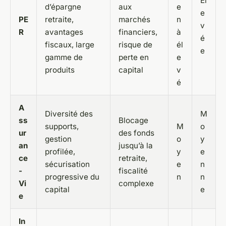
Él
d’épargne
aux
e
e
PE
retraite,
marchés
n
v
R
avantages
financiers,
à
é
fiscaux, large
risque de
él
e
gamme de
perte en
e
produits
capital
v
é
A
Diversité des
M
ss
Blocage
supports,
M
o
ur
des fonds
gestion
o
y
an
jusqu’à la
profilée,
y
e
ce
retraite,
sécurisation
e
n
-
fiscalité
progressive du
n
n
Vi
complexe
capital
e
e
In