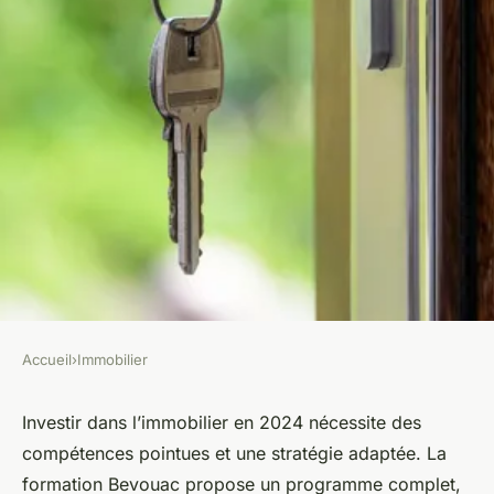
Accueil
›
Immobilier
IMMOBILIER
Formation investissement
Investir dans l’immobilier en 2024 nécessite des
compétences pointues et une stratégie adaptée. La
immobilier : investir dès
formation Bevouac propose un programme complet,