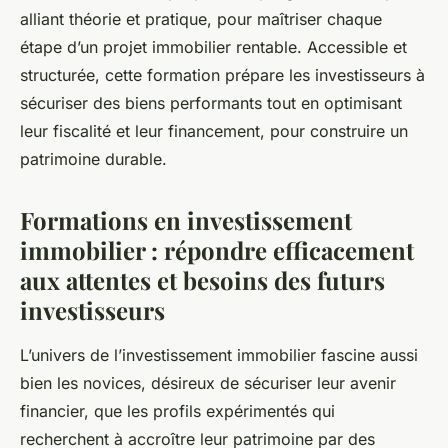
aujourd'hui en 2024
alliant théorie et pratique, pour maîtriser chaque
étape d’un projet immobilier rentable. Accessible et
Mathilde
•
8 août 2025
•
7 min de lecture
structurée, cette formation prépare les investisseurs à
sécuriser des biens performants tout en optimisant
leur fiscalité et leur financement, pour construire un
patrimoine durable.
Formations en investissement
immobilier : répondre efficacement
aux attentes et besoins des futurs
investisseurs
L’univers de l’investissement immobilier fascine aussi
bien les novices, désireux de sécuriser leur avenir
financier, que les profils expérimentés qui
recherchent à accroître leur patrimoine par des